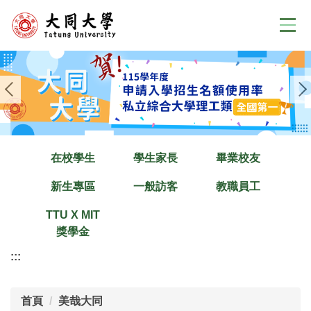
跳
到
主
要
內
容
區
在校學生
學生家長
畢業校友
新生專區
一般訪客
教職員工
TTU X MIT
獎學金
:::
首頁
美哉大同