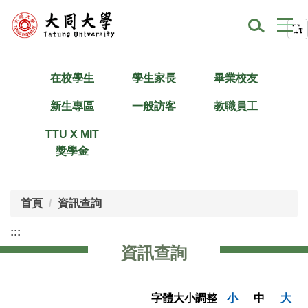
跳
到
主
要
內
在校學生
學生家長
畢業校友
容
新生專區
一般訪客
教職員工
區
TTU X MIT
獎學金
首頁
資訊查詢
:::
資訊查詢
字體大小調整
小
中
大