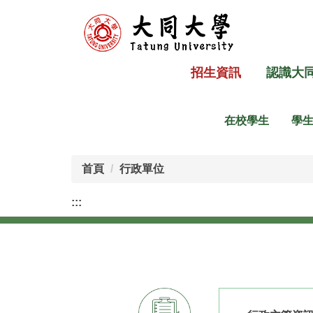
跳
到
主
要
招生資訊
認識大
內
容
區
在校學生
學
首頁
行政單位
:::