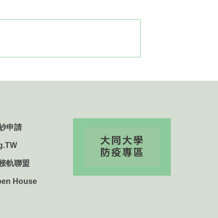
紗申請
g.TW
用接軌聯盟
n House