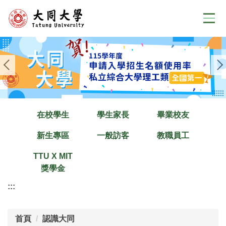
跳
到
主
要
內
容
區
在校學生
學生家長
畢業校友
新生專區
一般訪客
教職員工
TTU X MIT
獎學金
:::
首頁
認識大同