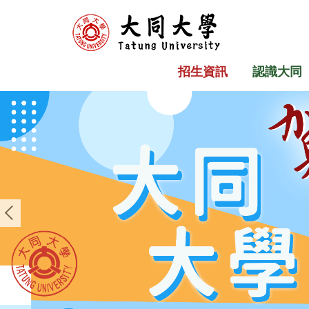
跳
到
主
要
招生資訊
認識大同
內
容
區