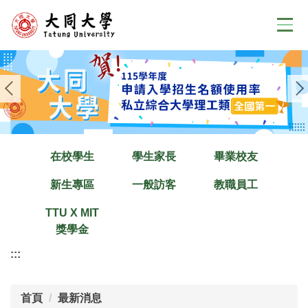
跳
到
主
要
內
容
區
在校學生
學生家長
畢業校友
新生專區
一般訪客
教職員工
TTU X MIT
獎學金
:::
首頁
最新消息